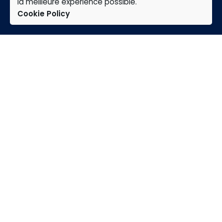
la meilleure expérience possible.
Cookie Policy
TAP
Home
Expertises
Group
careers
news
Contact
+33 1 30 56 63 88
contact@tap-france.com
91,
Avenue de Sainte-Apolline 78370 PLAISIR, FRANCE
Abonnez-vous sur