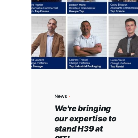
News
TAP
We're bringing
Home
our expertise to
Expert
stand H39 at
Group
caree