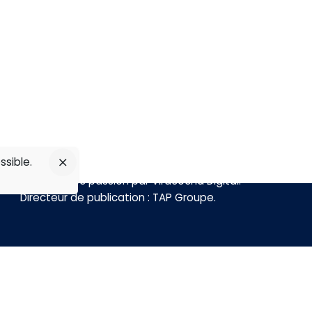
ssible.
Réalisé avec passion par
Viracocha Digital
.
Directeur de publication :
TAP Groupe
.