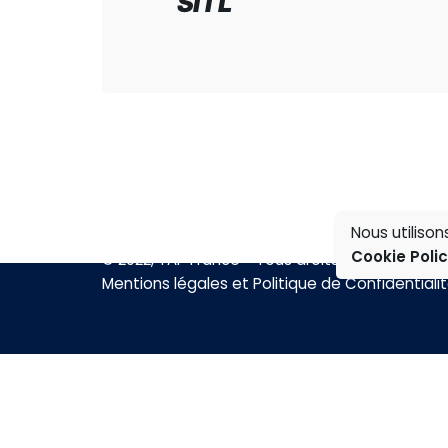
SITL
news
Nous utiliso
Cookie Poli
© 2022, TAP France - Tous droits réservés.
Mentions légales et Politique de Confidentiali