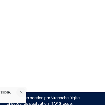
Abonnez-vous sur
om
line
ssible.
Réalisé avec passion par
Viracocha Digital
.
Directeur de publication :
TAP Groupe
.