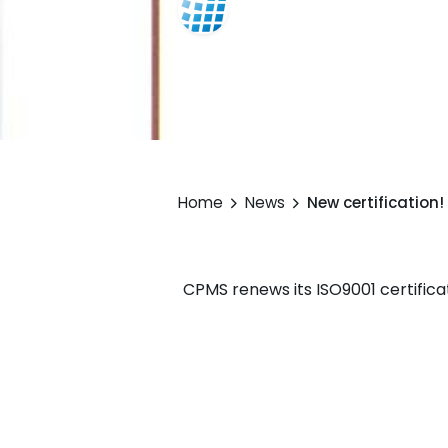
Equipe TAP
5 April 
Home
News
New certification!
CPMS renews its ISO9001 certificat