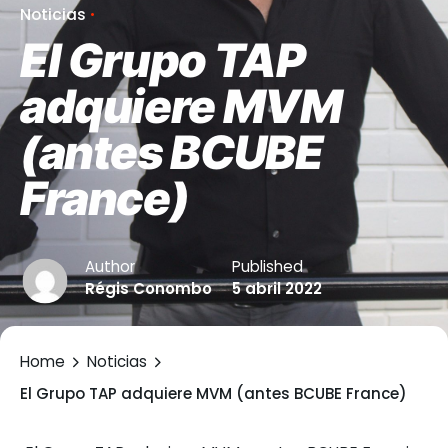
Noticias
El Grupo TAP
adquiere MVM
(antes BCUBE
France)
Author
Published
Régis Conombo
5 abril 2022
Home
Noticias
El Grupo TAP adquiere MVM (antes BCUBE France)