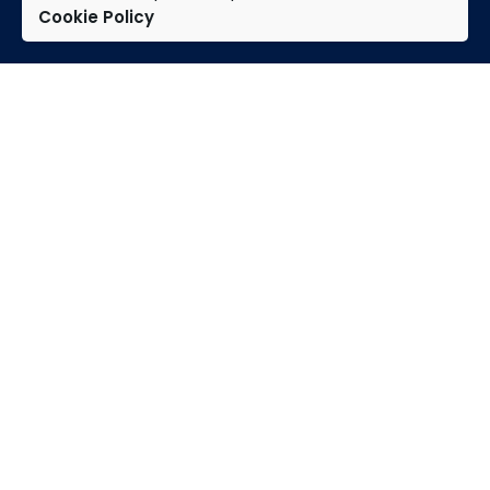
Cookie Policy
TAP
Página de inicio
Experticias
Groupo
Carreras
Actualidad
Contacto
+33 1 30 56 63 88
contact@tap-france.com
91,
Avenue de Sainte-Apolline 78370 PLAISIR, FRANCIA
Abonnez-vous sur